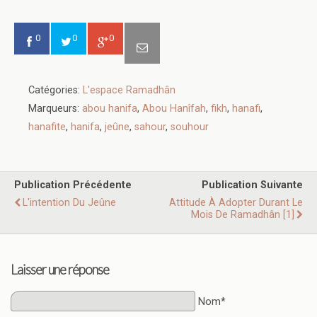
0
0
0
Catégories:
L'espace Ramadhân
Marqueurs:
abou hanifa
,
Abou Hanîfah
,
fikh
,
hanafi
,
hanafite
,
hanifa
,
jeûne
,
sahour
,
souhour
Publication Précédente
Publication Suivante
L'intention Du Jeûne
Attitude À Adopter Durant Le
Mois De Ramadhân [1]
Laisser une réponse
Nom*