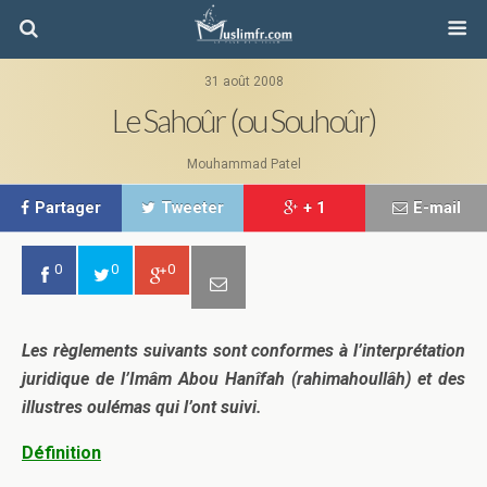
31 août 2008
Le Sahoûr (ou Souhoûr)
Mouhammad Patel
Partager
Tweeter
+ 1
E-mail
0
0
0
Les règlements suivants sont conformes à l’interprétation
juridique de l’Imâm Abou Hanîfah (rahimahoullâh) et des
illustres oulémas qui l’ont suivi.
Définition