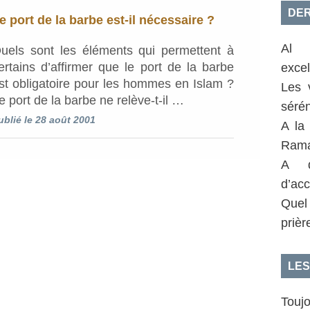
DER
e port de la barbe est-il nécessaire ?
Al 
uels sont les éléments qui permettent à
ertains d’affirmer que le port de la barbe
exce
st obligatoire pour les hommes en Islam ?
Les 
e port de la barbe ne relève-t-il …
sérén
ublié le 28 août 2001
A la
Rama
A q
d’acc
Quel
prièr
LES
Toujo