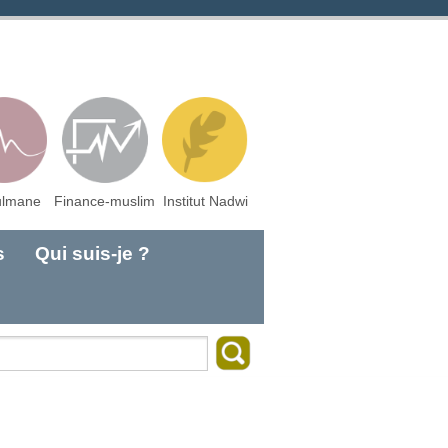
lmane
Finance-muslim
Institut Nadwi
s
Qui suis-je ?