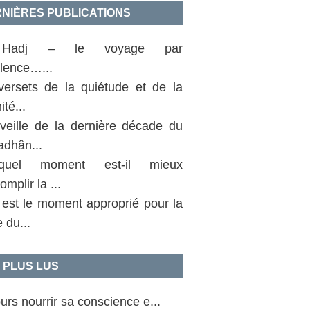
NIÈRES PUBLICATIONS
Hadj – le voyage par
llence…...
versets de la quiétude et de la
ité...
 veille de la dernière décade du
dhân...
uel moment est-il mieux
omplir la ...
 est le moment approprié pour la
e du...
 PLUS LUS
urs nourrir sa conscience e...