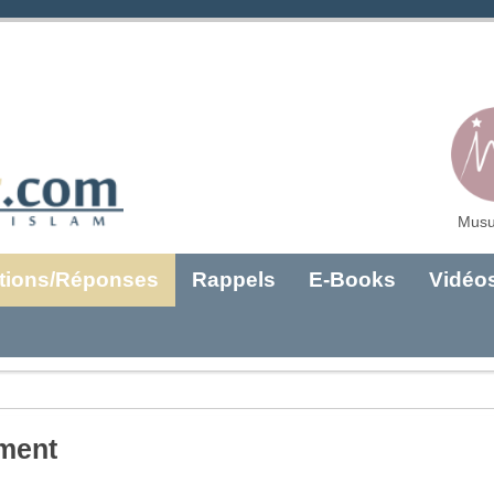
Musu
tions/Réponses
Rappels
E-Books
Vidéo
ement