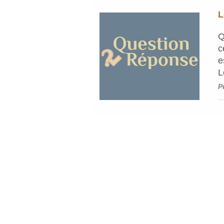
L
Q
c
e
L
P