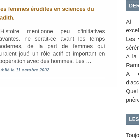
DER
es femmes érudites en sciences du
adith.
Al 
exce
’Histoire mentionne peu d’initiatives
avantes, ne serait-ce avant les temps
Les 
odernes, de la part de femmes qui
sérén
uraient joué un rôle actif et important en
A la
oopération avec des hommes. Les …
Rama
ublié le 11 octobre 2002
A q
d’acc
Quel
prièr
LES
Toujo