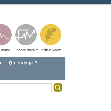
lmane
Finance-muslim
Institut Nadwi
s
Qui suis-je ?