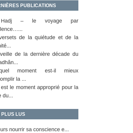
NIÈRES PUBLICATIONS
Hadj – le voyage par
llence…...
versets de la quiétude et de la
ité...
 veille de la dernière décade du
dhân...
uel moment est-il mieux
omplir la ...
 est le moment approprié pour la
e du...
 PLUS LUS
urs nourrir sa conscience e...