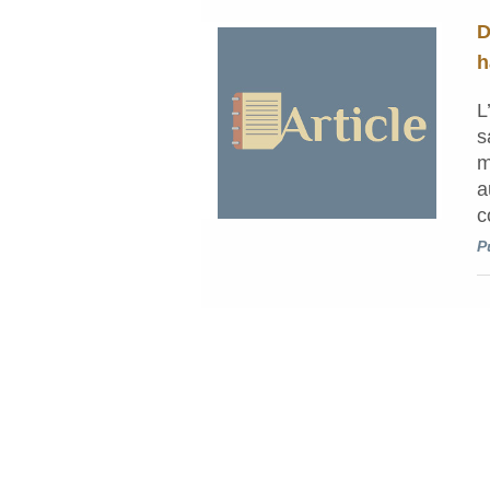
D
h
L
s
m
a
c
P