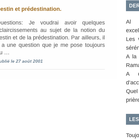
DER
estin et prédestination.
Al 
uestions: Je voudrai avoir quelques
claircissements au sujet de la notion du
exce
estin et de la prédestination. Par ailleurs, il
Les 
 a une question que je me pose toujours
sérén
u …
A la
ublié le 27 août 2001
Rama
A q
d’acc
Quel
prièr
LES
Toujo