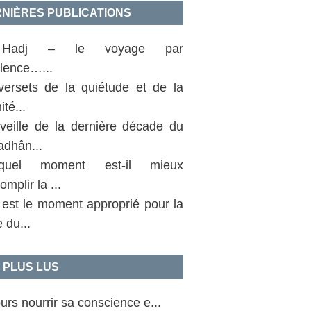
NIÈRES PUBLICATIONS
Hadj – le voyage par
llence…...
versets de la quiétude et de la
ité...
 veille de la dernière décade du
dhân...
uel moment est-il mieux
omplir la ...
 est le moment approprié pour la
e du...
 PLUS LUS
urs nourrir sa conscience e...