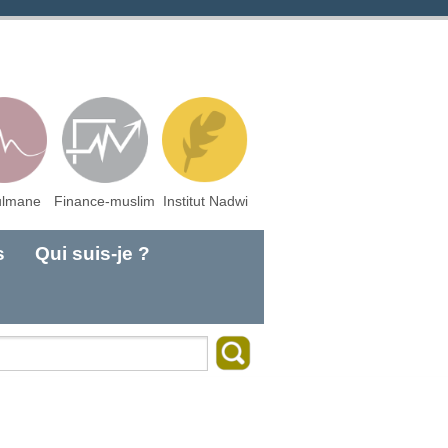
lmane
Finance-muslim
Institut Nadwi
s
Qui suis-je ?