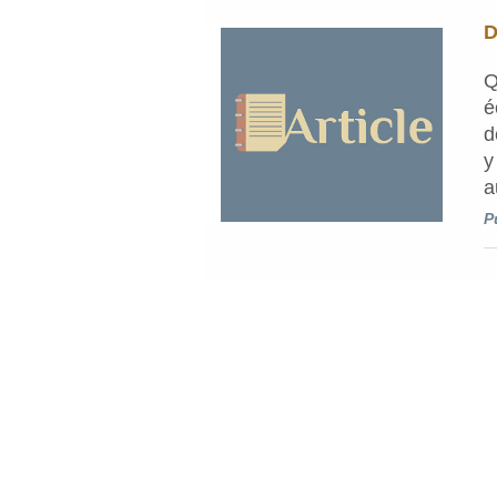
D
Q
é
d
y
a
P