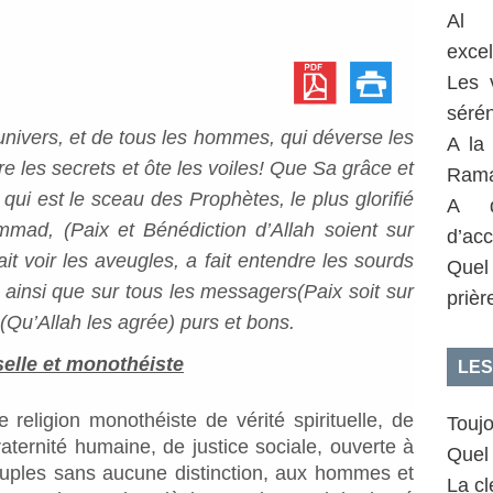
Al 
exce
Les 
sérén
univers, et de tous les hommes, qui déverse les
A la
e les secrets et ôte les voiles! Que Sa grâce et
Rama
 qui est le sceau des Prophètes, le plus glorifié
A q
ad, (Paix et Bénédiction d’Allah soient sur
d’acc
it voir les aveugles, a fait entendre les sourds
Quel
, ainsi que sur tous les messagers(Paix soit sur
prièr
Qu’Allah les agrée) purs et bons.
selle et monothéiste
LES
e religion monothéiste de vérité spirituelle, de
Toujo
raternité humaine, de justice sociale, ouverte à
Quel 
peuples sans aucune distinction, aux hommes et
La clé