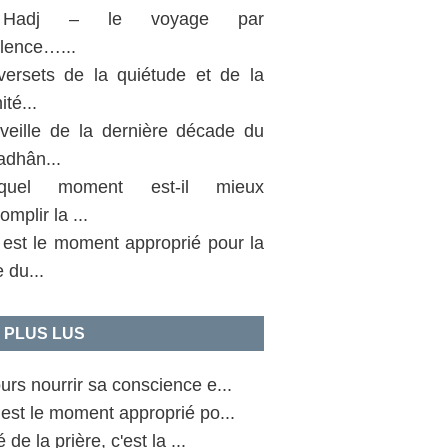
Hadj – le voyage par
llence…...
versets de la quiétude et de la
ité...
 veille de la dernière décade du
dhân...
uel moment est-il mieux
omplir la ...
 est le moment approprié pour la
e du...
 PLUS LUS
urs nourrir sa conscience e...
est le moment approprié po...
 de la prière, c'est la ...