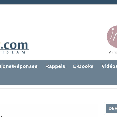
Musu
tions/Réponses
Rappels
E-Books
Vidéo
DER
…