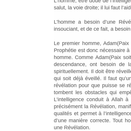
L’homme, être doué de l’intellig
salut, la voie droite; il lui faut l’ai
L’homme a besoin d’une Révéla
insouciant, et de ce fait, a besoin
Le premier homme, Adam(Paix so
Prophétie est donc nécessaire à
homme. Comme Adam(Paix soit su
descendance, ont besoin de l
spirituellement. Il doit être révei
qui soit déjà éveillé. Il faut qu
révélation pour que puisse se réa
tombent les obstacles qui empê
L’intelligence conduit à Allah à 
précisément la Révélation, manifes
qualités et permet à l’intelligen
d’une manière correcte. Tout h
une Révélation.