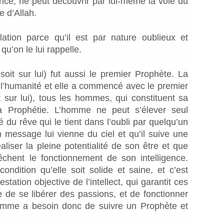
ence, ne peut découvrir par lui-même la voie du
de d’Allah.
tion parce qu’il est par nature oublieux et
 qu’on le lui rappelle.
it sur lui) fut aussi le premier Prophète. La
 l’humanité et elle a commencé avec le premier
r lui), tous les hommes, qui constituent sa
a Prophétie. L’homme ne peut s’élever seul
llé du rêve qui le tient dans l’oubli par quelqu’un
’un message lui vienne du ciel et qu’il suive une
liser la pleine potentialité de son être et que
chent le fonctionnement de son intelligence.
condition qu’elle soit solide et saine, et c’est
tation objective de l’intellect, qui garantit ces
ce de se libérer des passions, et de fonctionner
omme a besoin donc de suivre un Prophète et