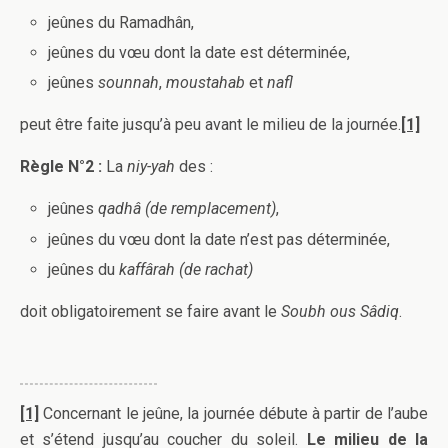
jeûnes du Ramadhân,
jeûnes du vœu dont la date est déterminée,
jeûnes
sounnah
,
moustahab
et
nafl
peut être faite jusqu’à peu avant le milieu de la journée.
[1]
Règle N°2 :
La
niy-yah
des :
jeûnes
qadhâ (de remplacement)
,
jeûnes du vœu dont la date n’est pas déterminée,
jeûnes du
kaffârah (de rachat)
doit obligatoirement se faire avant le
Soubh ous Sâdiq
.
[1]
Concernant le jeûne, la journée débute à partir de l’aube
et s’étend jusqu’au coucher du soleil.
Le milieu de la