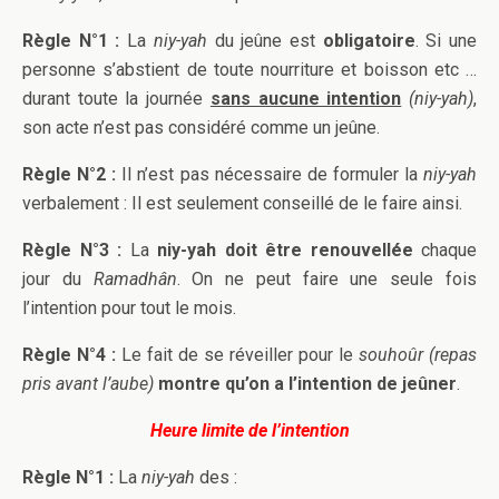
Règle N°1 :
La
niy-yah
du jeûne est
obligatoire
. Si une
personne s’abstient de toute nourriture et boisson etc …
durant toute la journée
sans aucune intention
(niy-yah)
,
son acte n’est pas considéré comme un jeûne.
Règle N°2 :
Il n’est pas nécessaire de formuler la
niy-yah
verbalement : Il est seulement conseillé de le faire ainsi.
Règle N°3 :
La
niy-yah doit être renouvellée
chaque
jour du
Ramadhân
. On ne peut faire une seule fois
l’intention pour tout le mois.
Règle N°4 :
Le fait de se réveiller pour le
souhoûr (repas
pris avant l’aube)
montre qu’on a l’intention de jeûner
.
Heure limite de l’intention
Règle N°1 :
La
niy-yah
des :