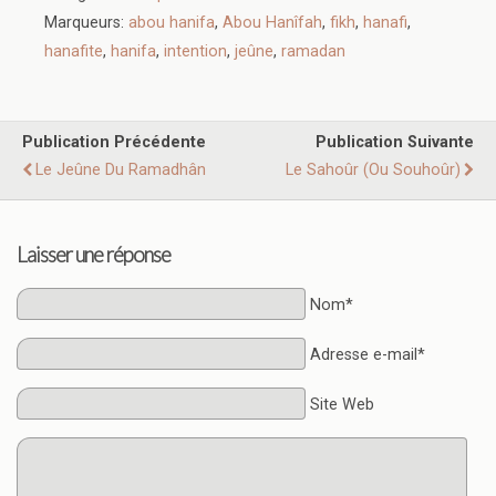
Marqueurs:
abou hanifa
,
Abou Hanîfah
,
fikh
,
hanafi
,
hanafite
,
hanifa
,
intention
,
jeûne
,
ramadan
Publication Précédente
Publication Suivante
Le Jeûne Du Ramadhân
Le Sahoûr (ou Souhoûr)
Laisser une réponse
Nom*
Adresse e-mail*
Site Web