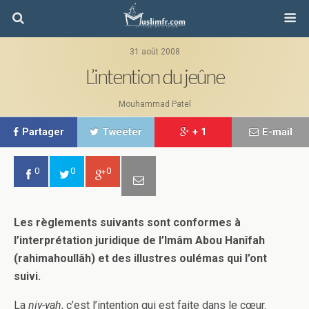
31 août 2008
L’intention du jeûne
Mouhammad Patel
Partager
Tweeter
+ 1
E-mail
0
0
0
Les règlements suivants sont conformes à
l’interprétation juridique de l’Imâm Abou Hanîfah
(rahimahoullâh) et des illustres oulémas qui l’ont
suivi.
La
niy-yah
, c’est l’intention qui est faite dans le cœur.