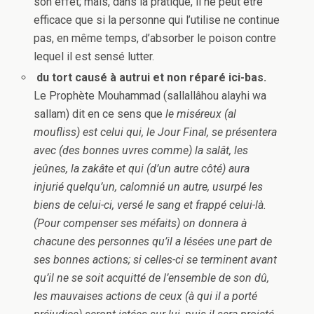
son effet; mais, dans la pratique, il ne peut être
efficace que si la personne qui l’utilise ne continue
pas, en même temps, d’absorber le poison contre
lequel il est sensé lutter.
du tort causé à autrui et non réparé ici-bas.
Le Prophète Mouhammad (sallallâhou alayhi wa
sallam) dit en ce sens que
le miséreux (al
moufliss) est celui qui, le Jour Final, se présentera
avec (des bonnes uvres comme) la salât, les
jeûnes, la zakâte et qui (d’un autre côté) aura
injurié quelqu’un, calomnié un autre, usurpé les
biens de celui-ci, versé le sang et frappé celui-là.
(Pour compenser ses méfaits) on donnera à
chacune des personnes qu’il a lésées une part de
ses bonnes actions; si celles-ci se terminent avant
qu’il ne se soit acquitté de l’ensemble de son dû,
les mauvaises actions de ceux (à qui il a porté