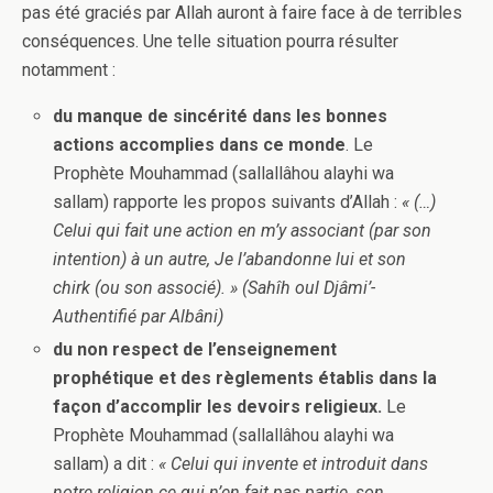
pas été graciés par Allah auront à faire face à de terribles
conséquences. Une telle situation pourra résulter
notamment :
du manque de sincérité dans les bonnes
actions accomplies dans ce monde
. Le
Prophète Mouhammad (sallallâhou alayhi wa
sallam) rapporte les propos suivants d’Allah :
« (…)
Celui qui fait une action en m’y associant (par son
intention) à un autre, Je l’abandonne lui et son
chirk (ou son associé). » (Sahîh oul Djâmi’-
Authentifié par Albâni)
du non respect de l’enseignement
prophétique et des règlements établis dans la
façon d’accomplir les devoirs religieux.
Le
Prophète Mouhammad (sallallâhou alayhi wa
sallam) a dit :
« Celui qui invente et introduit dans
notre religion ce qui n’en fait pas partie, son