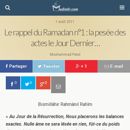
1 août 2011
Le rappel du Ramadan n°1 : la pesée des
actes le Jour Dernier…
Mouhammad Patel
Partager
Tweeter
+ 1
E-mail
0
0
0
Bismillâhir Rahmânil Rahîm
« Au Jour de la Résurrection, Nous placerons les balances
exactes. Nulle âme ne sera lésée en rien, fût-ce du poids