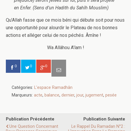
préjudice) seront jetées sur lui, puis il sera projeté
en Enfer. (Sens d’un Hadith du Sahîh Mouslim)
Qu’Allah fasse que ce mois béni qui débute soit pour nous
une opportunité pour alourdir le Plateau de nos bonnes
actions et alléger celui de nos péchés. Âmîne !
Wa Allâhou A’lam !
0
0
0
Catégories:
L'espace Ramadhân
Marqueurs:
acte
,
balance
,
dernier
,
jour
,
jugement
,
pesée
Publication Précédente
Publication Suivante
Une Question Concernant
Le Rappel Du Ramadan N°2 :