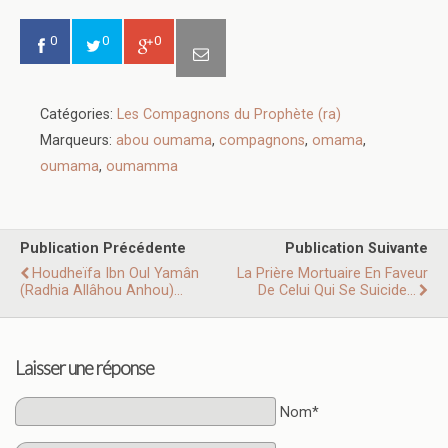
0
0
0
Catégories:
Les Compagnons du Prophète (ra)
Marqueurs:
abou oumama
,
compagnons
,
omama
,
oumama
,
oumamma
Publication Précédente
Publication Suivante
Houdheïfa Ibn Oul Yamân
La Prière Mortuaire En Faveur
(radhia Allâhou Anhou)...
De Celui Qui Se Suicide...
Laisser une réponse
Nom*