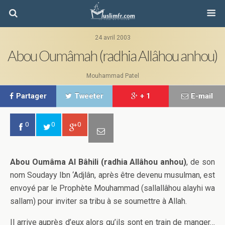
24 avril 2003
Abou Oumâmah (radhia Allâhou anhou)
Mouhammad Patel
Partager
Tweeter
+ 1
E-mail
0
0
0
Abou Oumâma Al Bâhili (radhia Allâhou anhou)
, de son
nom Soudayy Ibn ‘Adjlân, après être devenu musulman, est
envoyé par le Prophète Mouhammad (sallallâhou alayhi wa
sallam) pour inviter sa tribu à se soumettre à Allah.
Il arrive auprès d’eux alors qu’ils sont en train de manger…