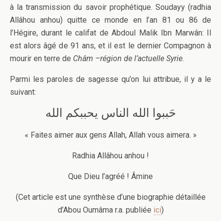
à la transmission du savoir prophétique. Soudayy (radhia
Allâhou anhou) quitte ce monde en l’an 81 ou 86 de
l’Hégire, durant le califat de Abdoul Malik Ibn Marwân: Il
est alors âgé de 91 ans, et il est le dernier Compagnon à
mourir en terre de
Châm
–région de l’actuelle Syrie
.
Parmi les paroles de sagesse qu’on lui attribue, il y a le
suivant:
حَببوا الله الناس يحببكم الله
« Faites aimer aux gens Allah, Allah vous aimera. »
Radhia Allâhou anhou !
Que Dieu l’agréé ! Âmine
(Cet article est une synthèse d’une biographie détaillée
d’Abou Oumâma r.a. publiée
ici
)