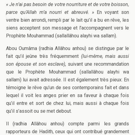
« Je n’ai pas besoin de votre nourriture et de votre boisson,
parce qu’Allah m’a nourri et abreuvé. »
En voyant son
ventre bien arrondi, rempli par le lait qu’il a bu en rêve, les
siens acceptent son message et l’accompagnent vers le
Prophète Mouhammad (sallallâhou alayhi wa sallam).
Abou Oumâma (radhia Allâhou anhou) se distingue par le
fait qu’il jeûne très fréquemment
(lui-même, mais aussi
son épouse et son esclave)
, suivant une recommandation
que le Prophète Mouhammad (sallallâhou alayhi wa
sallam) lui avait adressée. Il est également très pieux: En
témoigne le rêve qu’un de ses contemporains fait et dans
lequel il voit les anges prier en sa faveur à chaque fois
qu’il entre et sort de chez lui, mais aussi à chaque fois
qu’il s’assoit ou se met debout.
Il (radhia Allâhou anhou) compte parmi les grands
rapporteurs de Hadith, ceux qui ont contribué grandement