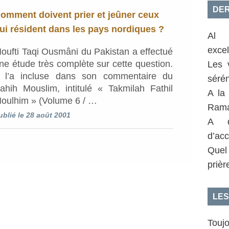
DER
omment doivent prier et jeûner ceux
ui résident dans les pays nordiques ?
Al 
exce
oufti Taqi Ousmâni du Pakistan a effectué
ne étude très complète sur cette question.
Les 
l l’a incluse dans son commentaire du
sérén
ahih Mouslim, intitulé « Takmilah Fathil
A la
oulhim » (Volume 6 / …
Rama
ublié le 28 août 2001
A q
d’acc
Quel
prièr
LES
Toujo