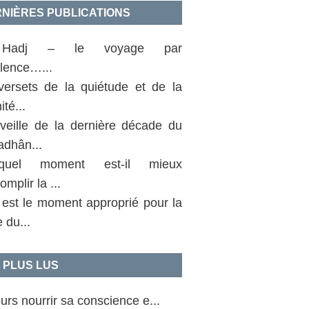
NIÈRES PUBLICATIONS
Hadj – le voyage par
llence…...
versets de la quiétude et de la
ité...
 veille de la dernière décade du
dhân...
uel moment est-il mieux
omplir la ...
 est le moment approprié pour la
e du...
 PLUS LUS
urs nourrir sa conscience e...