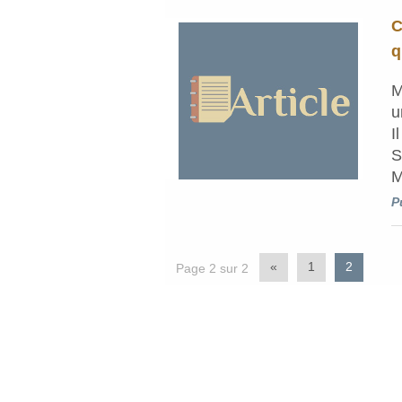
C
q
M
u
I
S
M
P
«
1
2
Page 2 sur 2