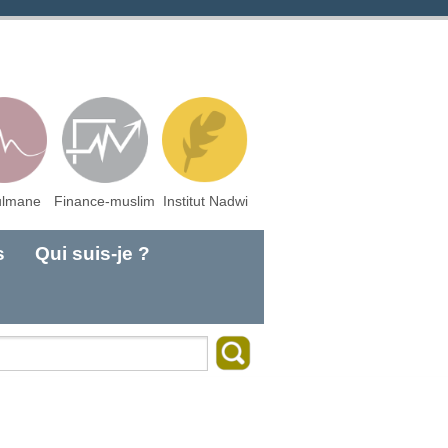
lmane
Finance-muslim
Institut Nadwi
s
Qui suis-je ?