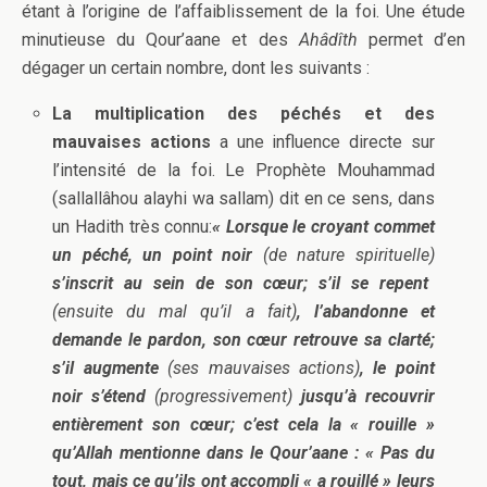
étant à l’origine de l’affaiblissement de la foi. Une étude
minutieuse du Qour’aane et des
Ahâdîth
permet d’en
dégager un certain nombre, dont les suivants :
La multiplication des péchés et des
mauvaises actions
a une influence directe sur
l’intensité de la foi. Le Prophète Mouhammad
(sallallâhou alayhi wa sallam) dit en ce sens, dans
un Hadith très connu:
« Lorsque le croyant commet
un péché, un point noir
(de nature spirituelle)
s’inscrit au sein de son cœur; s’il se repent
(ensuite du mal qu’il a fait)
, l’abandonne et
demande le pardon, son cœur retrouve sa clarté;
s’il augmente
(ses mauvaises actions)
, le point
noir s’étend
(progressivement)
jusqu’à recouvrir
entièrement son cœur; c’est cela la « rouille »
qu’Allah mentionne dans le Qour’aane : « Pas du
tout, mais ce qu’ils ont accompli « a rouillé » leurs