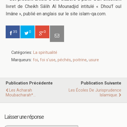
livret de Cheikh Sâlih Al Mounadjid intitulé « Dhou’f oul
Imâne », publié en anglais sur le site islam-qa.com.
35
0
0
Catégories:
La spiritualité
Marqueurs:
foi
,
foi s'use
,
péchés
,
poitrine
,
usure
Publication Précédente
Publication Suivante
Les Acharah
Les Écoles De Jurisprudence
Moubacharah*...
Islamique.
Laisser une réponse