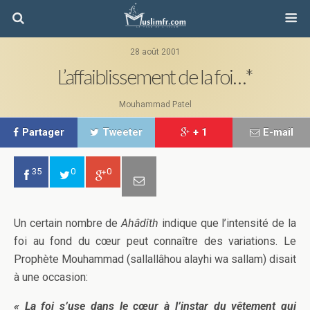
28 août 2001
L’affaiblissement de la foi…*
Mouhammad Patel
Partager
Tweeter
+ 1
E-mail
35
0
0
Un certain nombre de
Ahâdîth
indique que l’intensité de la
foi au fond du cœur peut connaître des variations. Le
Prophète Mouhammad (sallallâhou alayhi wa sallam) disait
à une occasion:
« La foi s’use dans le cœur à l’instar du vêtement qui