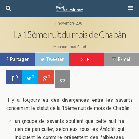
1 novembre 2001
La 15ème nuit du mois de Cha’bân
Mouhammad Patel
Partager
Tweeter
+ 1
E-mail
0
0
0
Il y a toujours eu des divergences entre les savants
concernant le statut de la 15ème nuit de mois de Cha’bân :
un groupe de savants soutient que cette nuit n’a
rien de particulier; selon eux, tous les Âhâdîth qui
indiquent le contraire présentent des faiblesses