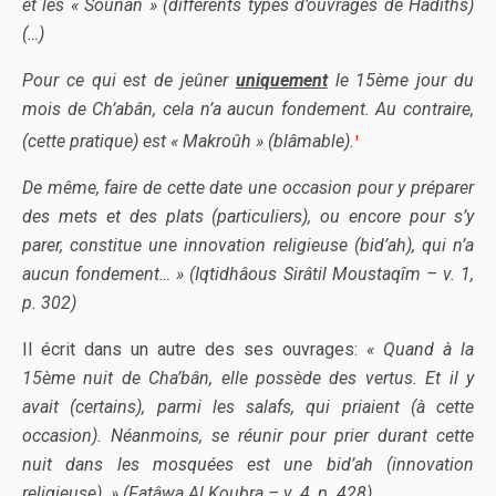
et les « Sounan » (différents types d’ouvrages de Hadiths)
(…)
Pour ce qui est de jeûner
uniquement
le 15ème jour du
mois de Ch’abân, cela n’a aucun fondement. Au contraire,
(cette pratique) est « Makroûh » (blâmable).
1
De même, faire de cette date une occasion pour y préparer
des mets et des plats (particuliers), ou encore pour s’y
parer, constitue une innovation religieuse (bid’ah), qui n’a
aucun fondement… »
(Iqtidhâous Sirâtil Moustaqîm – v. 1,
p. 302)
Il écrit dans un autre des ses ouvrages:
« Quand à la
15ème nuit de Cha’bân, elle possède des vertus. Et il y
avait (certains), parmi les salafs, qui priaient (à cette
occasion). Néanmoins, se réunir pour prier durant cette
nuit dans les mosquées est une bid’ah (innovation
religieuse). »
(Fatâwa Al Koubra – v. 4, p. 428)