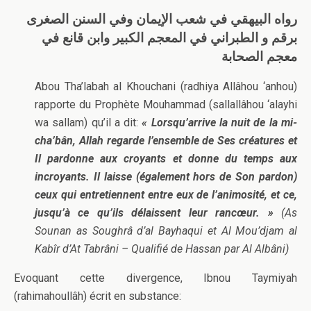
رواه البيهقي في شعب الإيمان وفي السنن الصغرى
برقم و الطبراني في المعجم الكبير وابن قانع في
معجم الصحابة
Abou Tha’labah al Khouchani (radhiya Allâhou ‘anhou)
rapporte du Prophète Mouhammad (sallallâhou ‘alayhi
wa sallam) qu’il a dit:
« Lorsqu’arrive la nuit de la mi-
cha’bân, Allah regarde l’ensemble de Ses créatures et
Il pardonne aux croyants et donne du temps aux
incroyants. Il laisse (également hors de Son pardon)
ceux qui entretiennent entre eux de l’animosité, et ce,
jusqu’à ce qu’ils délaissent leur rancœur. »
(As
Sounan as Soughrâ d’al Bayhaqui et Al Mou’djam al
Kabîr d’At Tabrâni – Qualifié de Hassan par Al Albâni)
Evoquant cette divergence, Ibnou Taymiyah
(rahimahoullâh) écrit en substance: