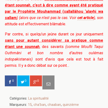
étant
sounnah
, c’est à dire comme ayant été pratiqué
par le Prophète Mouhammad (sallallâhou ‘alayhi wa
sallam
)
(alors que ce n’est pas le cas. Voir
cet article
),
son
attitude est effectivement blâmable.
Par contre, si quelqu’un jeûne durant ce jour uniquement
sans pour autant considérer sa pratique comme
étant une
sounnah
, des savants
(comme Moufti Taqui
Outhmâni et bon nombre d’autres oulémas
indopakistanais)
sont d’avis que cela est tout à fait
permis. Il y a donc débat sur ce point…
0
0
0
Catégories:
La spiritualité
Marqueurs:
15
,
cha'ban
,
chaaban
,
quinzième