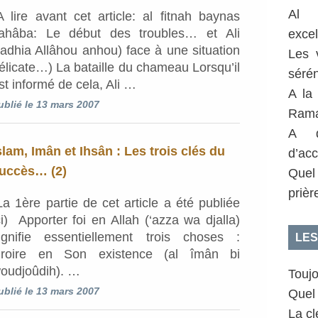
Al 
A lire avant cet article: al fitnah baynas
ahâba: Le début des troubles… et Ali
exce
radhia Allâhou anhou) face à une situation
Les 
élicate…) La bataille du chameau Lorsqu’il
sérén
st informé de cela, Ali …
A la
ublié le 13 mars 2007
Rama
A q
slam, Imân et Ihsân : Les trois clés du
d’acc
uccès… (2)
Quel
prièr
La 1ère partie de cet article a été publiée
ci) Apporter foi en Allah (‘azza wa djalla)
ignifie essentiellement trois choses :
LES
roire en Son existence (al îmân bi
oudjoûdih). …
Toujo
ublié le 13 mars 2007
Quel 
La clé