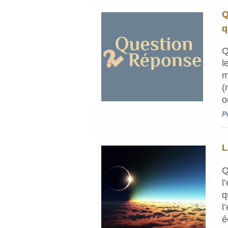
Q
q
Q
l
m
(
o
P
L
Q
l
q
l
é