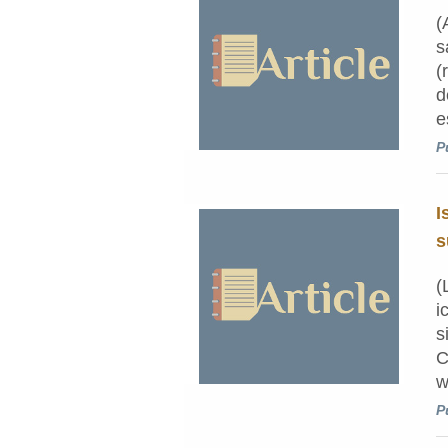
(
s
(
d
e
P
I
s
(
i
s
C
w
P