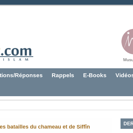
Musu
tions/Réponses
Rappels
E-Books
Vidéo
DER
es batailles du chameau et de Siffîn