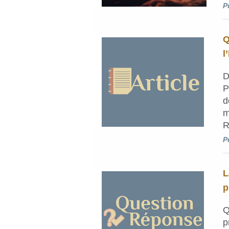
P
Q
l
D
P
d
m
R
P
L
p
Q
p