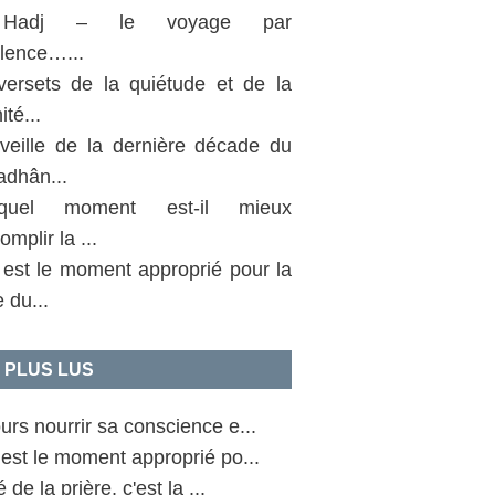
Hadj – le voyage par
llence…...
versets de la quiétude et de la
ité...
 veille de la dernière décade du
dhân...
uel moment est-il mieux
omplir la ...
 est le moment approprié pour la
e du...
 PLUS LUS
urs nourrir sa conscience e...
est le moment approprié po...
 de la prière, c'est la ...