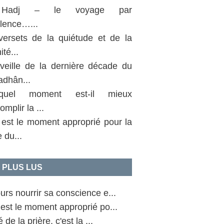
Hadj – le voyage par
llence…...
versets de la quiétude et de la
ité...
 veille de la dernière décade du
dhân...
uel moment est-il mieux
omplir la ...
 est le moment approprié pour la
e du...
 PLUS LUS
urs nourrir sa conscience e...
est le moment approprié po...
 de la prière, c'est la ...