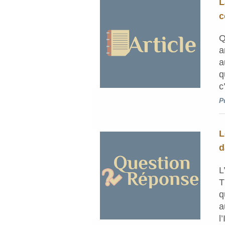
L
c
Q
a
a
q
c
P
L
d
L
T
q
a
l