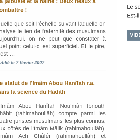
a jalousie et la haine : Deux fléaux à
Le so
ombattre !
Est-i
uelle que soit l’échelle suivant laquelle on
nalyse le lien de fraternité des musulmans
VID
ujourd’hui, on ne peut que constater à
uel point celui-ci est superficiel. Et le pire,
’est …
ublié le 7 février 2007
e statut de l’Imâm Abou Hanîfah r.a.
ans la science du Hadith
’Imâm Abou Hanîfah Nou’mân Ibnouth
hâbit (rahimahoullâh) compte parmi les
uatre juristes musulmans les plus connus,
ux côtés de l’Imâm Mâlik (rahimahoullâh),
’Imâm Ach Châféï (rahimahoullâh) et