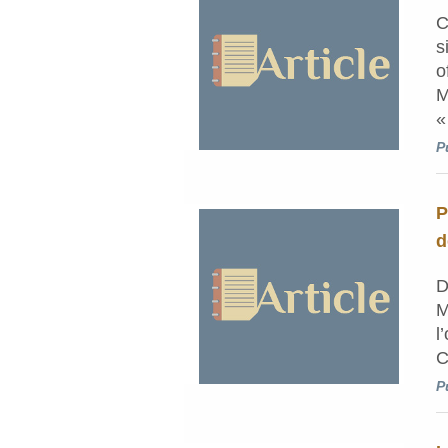
C
s
o
M
«
P
P
d
D
M
l
C
P