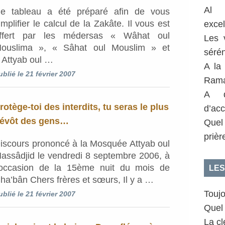
Al 
e tableau a été préparé afin de vous
implifier le calcul de la Zakâte. Il vous est
exce
ffert par les médersas « Wâhat oul
Les 
ouslima », « Sâhat oul Mouslim » et
sérén
 Attyab oul …
A la
ublié le 21 février 2007
Rama
A q
rotège-toi des interdits, tu seras le plus
d’acc
évôt des gens…
Quel
prièr
iscours prononcé à la Mosquée Attyab oul
assâdjid le vendredi 8 septembre 2006, à
’occasion de la 15ème nuit du mois de
LES
ha’bân Chers frères et sœurs, Il y a …
Toujo
ublié le 21 février 2007
Quel 
La clé