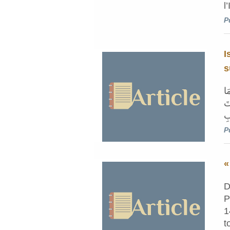
l
P
I
s
َا
تَ
P
«
D
P
1
t