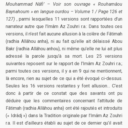
Mouhammad Nâfi’ – Voir son ouvrage « Rouhamâou
Baynahoum » en langue ourdou – Volume 1 / Page 126 et
127)
, parmi lesquelles 11 versions sont rapportées d’un
narrateur autre que l’Imâm Az Zouhri r.a.: Dans toutes ces
versions, il n’est fait aucune allusion à la colère de Fâtimah
(radhia Allâhou anha), ni au fait qu’elle ait délaissé Abou
Bakr (radhia Allâhou anhou), ni même qu’elle ne lui ait plus
adressé la parole jusqu’à sa mort. Les 25 versions
suivantes reposent sur le rapport de l’Imâm Az Zouhri r.a.;
parmi toutes ces versions, il y a en 9 qui ne mentionnent,
là encore, rien au sujet de ce qui a été évoqué ci-dessus.
Seules les 16 versions restantes y font allusion… C’est
donc à partir de ce constat que des savants ont pu
déduire que les commentaires concernant l’attitude de
Fâtimah (radhia Allâhou anha) ont été rajoutés et introduits
(« Idrâdj ») dans la Tradition originale par l’Imâm Az Zouhri
r.a. Il est d’ailleurs établi au sujet de ce dernier qu’il avait