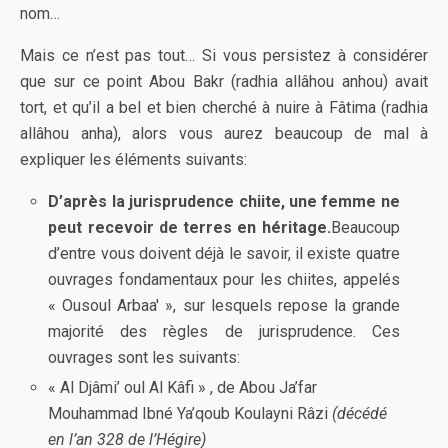
nom…
Mais ce n’est pas tout… Si vous persistez à considérer
que sur ce point Abou Bakr (radhia allâhou anhou) avait
tort, et qu’il a bel et bien cherché à nuire à Fâtima (radhia
allâhou anha), alors vous aurez beaucoup de mal à
expliquer les éléments suivants:
D’après la jurisprudence chiite, une femme ne
peut recevoir de terres en héritage.
Beaucoup
d’entre vous doivent déjà le savoir, il existe quatre
ouvrages fondamentaux pour les chiites, appelés
« Ousoul Arbaa' », sur lesquels repose la grande
majorité des règles de jurisprudence. Ces
ouvrages sont les suivants:
« Al Djâmi’ oul Al Kâfi » , de Abou Ja’far
Mouhammad Ibné Ya’qoub Koulayni Râzi
(décédé
en l’an 328 de l’Hégire)