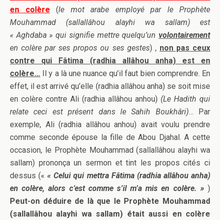
en colère
(
le mot arabe employé par le Prophète
Mouhammad (sallallâhou alayhi wa sallam) est
« Aghdaba » qui signifie mettre quelqu’un
volontairement
en colère par ses propos ou ses gestes
) ,
non pas ceux
contre qui Fâtima (radhia allâhou anha) est en
colère…
Il y a là une nuance qu’il faut bien comprendre. En
effet, il est arrivé qu’elle (radhia allâhou anha) se soit mise
en colère contre Ali (radhia allâhou anhou)
(Le Hadith qui
relate ceci est présent dans le Sahih Boukhâri)
… Par
exemple, Ali (radhia allâhou anhou) avait voulu prendre
comme seconde épouse la fille de Abou Djahal. A cette
occasion, le Prophète Mouhammad (sallallâhou alayhi wa
sallam) prononça un sermon et tint les propos cités ci
dessus («
« Celui qui mettra Fâtima (radhia allâhou anha)
en colère, alors c’est comme s’il m’a mis en colère. »
)
Peut-on déduire de là que le Prophète Mouhammad
(sallallâhou alayhi wa sallam) était aussi en colère