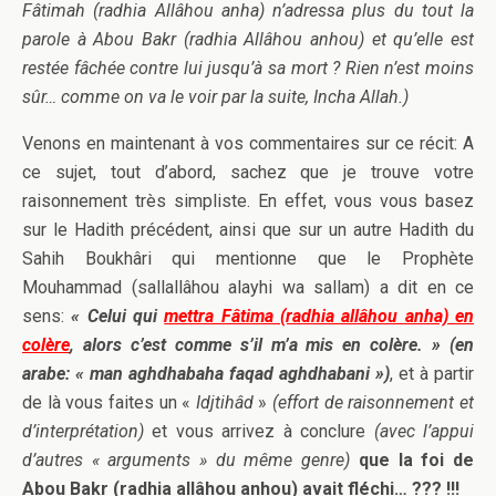
Fâtimah (radhia Allâhou anha) n’adressa plus du tout la
parole à Abou Bakr (radhia Allâhou anhou) et qu’elle est
restée fâchée contre lui jusqu’à sa mort ? Rien n’est moins
sûr… comme on va le voir par la suite, Incha Allah.)
Venons en maintenant à vos commentaires sur ce récit: A
ce sujet, tout d’abord, sachez que je trouve votre
raisonnement très simpliste. En effet, vous vous basez
sur le Hadith précédent, ainsi que sur un autre Hadith du
Sahih Boukhâri qui mentionne que le Prophète
Mouhammad (sallallâhou alayhi wa sallam) a dit en ce
sens:
« Celui qui
mettra Fâtima (radhia allâhou anha) en
colère
, alors c’est comme s’il m’a mis en colère. » (en
arabe: « man aghdhabaha faqad aghdhabani »)
, et à partir
de là vous faites un «
Idjtihâd
»
(effort de raisonnement et
d’interprétation)
et vous arrivez à conclure
(avec l’appui
d’autres « arguments » du même genre)
que la foi de
Abou Bakr (radhia allâhou anhou) avait fléchi… ??? !!!