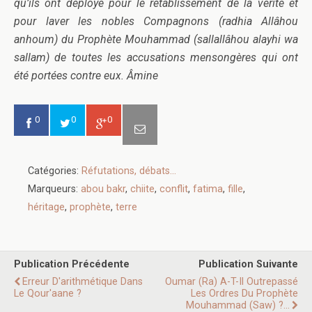
qu’ils ont déployé pour le rétablissement de la vérité et
pour laver les nobles Compagnons (radhia Allâhou
anhoum) du Prophète Mouhammad (sallallâhou alayhi wa
sallam) de toutes les accusations mensongères qui ont
été portées contre eux. Âmine
0
0
0
Catégories:
Réfutations, débats...
Marqueurs:
abou bakr
,
chiite
,
conflit
,
fatima
,
fille
,
héritage
,
prophète
,
terre
Publication Précédente
Publication Suivante
Erreur D'arithmétique Dans
Oumar (ra) A-T-Il Outrepassé
Le Qour'aane ?
Les Ordres Du Prophète
Mouhammad (saw) ?...