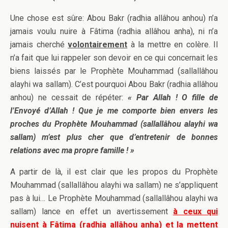
Une chose est sûre: Abou Bakr (radhia allâhou anhou) n’a
jamais voulu nuire à Fâtima (radhia allâhou anha), ni n’a
jamais cherché
volontairement
à la mettre en colère. Il
n’a fait que lui rappeler son devoir en ce qui concernait les
biens laissés par le Prophète Mouhammad (sallallâhou
alayhi wa sallam). C’est pourquoi Abou Bakr (radhia allâhou
anhou) ne cessait de répéter:
« Par Allah ! O fille de
l’Envoyé d’Allah ! Que je me comporte bien envers les
proches du Prophète Mouhammad (sallallâhou alayhi wa
sallam) m’est plus cher que d’entretenir de bonnes
relations avec ma propre famille ! »
A partir de là, il est clair que les propos du Prophète
Mouhammad (sallallâhou alayhi wa sallam) ne s’appliquent
pas à lui… Le Prophète Mouhammad (sallallâhou alayhi wa
sallam) lance en effet un avertissement
à ceux qui
nuisent à Fâtima (radhia allâhou anha) et la mettent