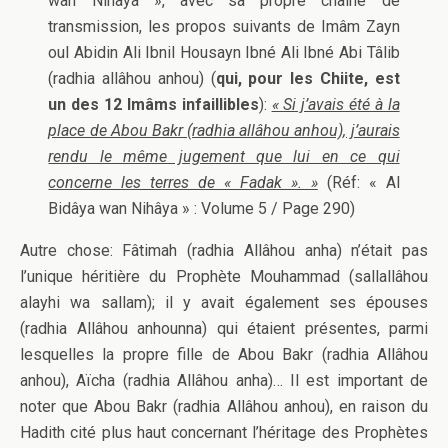
wan Nihâya », avec sa propre chaîne de
transmission, les propos suivants de Imâm Zayn
oul Abidin Ali Ibnil Housayn Ibné Ali Ibné Abi Tâlib
(radhia allâhou anhou) (
qui, pour les Chiite, est
un des 12 Imâms infaillibles
):
« Si j’avais été à la
place de Abou Bakr (radhia allâhou anhou), j’aurais
rendu le même jugement que lui en ce qui
concerne les terres de « Fadak ». »
(Réf: « Al
Bidâya wan Nihâya » : Volume 5 / Page 290)
Autre chose: Fâtimah (radhia Allâhou anha) n’était pas
l’unique héritière du Prophète Mouhammad (sallallâhou
alayhi wa sallam); il y avait également ses épouses
(radhia Allâhou anhounna) qui étaient présentes, parmi
lesquelles la propre fille de Abou Bakr (radhia Allâhou
anhou), Aïcha (radhia Allâhou anha)… Il est important de
noter que Abou Bakr (radhia Allâhou anhou), en raison du
Hadith cité plus haut concernant l’héritage des Prophètes