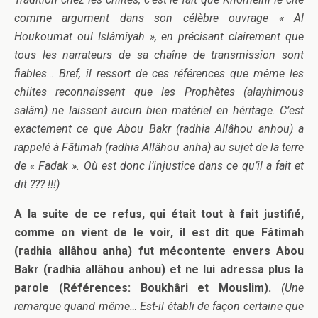
comme argument dans son célèbre ouvrage « Al
Houkoumat oul Islâmiyah », en précisant clairement que
tous les narrateurs de sa chaîne de transmission sont
fiables… Bref, il ressort de ces références que même les
chiites reconnaissent que les Prophètes (alayhimous
salâm) ne laissent aucun bien matériel en héritage. C’est
exactement ce que Abou Bakr (radhia Allâhou anhou) a
rappelé à Fâtimah (radhia Allâhou anha) au sujet de la terre
de « Fadak ». Où est donc l’injustice dans ce qu’il a fait et
dit ??? !!!)
A la suite de ce refus, qui était tout à fait justifié,
comme on vient de le voir, il est dit que Fâtimah
(radhia allâhou anha) fut mécontente envers Abou
Bakr (radhia allâhou anhou) et ne lui adressa plus la
parole (Références: Boukhâri et Mouslim).
(Une
remarque quand même… Est-il établi de façon certaine que