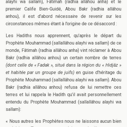
alayhi wa sallam), Fâtimah (radhia allâhou anha) et le
premier Calife Bien-Guidé, Abou Bakr (radhia allâhou
anhou), il est d’abord nécessaire de revenir sur les
circonstances mêmes étant à l’origine de ce désaccord :
Les Hadiths nous apprennent, qu’après le départ du
Prophète Mouhammad (sallallâhou alayhi wa sallam) de ce
monde, Fâtimah (radhia allâhou anha) vint réclamer à Abou
Bakr (radhia allâhou anhou) un certain nombre de terres
(dont celle de « Fadak », situé dans la région du « Hidjâz »
et habitée par un groupe de juifs)
en guise d’héritage du
Prophète Mouhammad (sallallâhou alayhi wa sallam). Abou
Bakr (radhia allâhou anhou) refusa de lui remettre ces
terres et lui rappela le Hadith qu’il avait personnellement
entendu du Prophète Mouhammad (sallallâhou alayhi wa
sallam):
« Nous autres les Prophètes nous ne laissons aucun bien