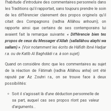
l’habitude d’introduire des commentaires personnels dans
les Traditions qu’il rapportait, sans toujours prendre le soin
de les différencier clairement des propos originels qu’il
citait des Compagnons (radhia Allâhou anhoum); on
rapporte ainsi que certains de ses contemporains lui
avaient fait la remarque suivante:
« Différencie bien tes
propos de ceux du Messager d’Allah (sallallâhou alayhi wa
sallam) »
.
(Voir notamment les écrits de Hâfidh Ibné Hadjar
r.a. ou de Katîb Al Baghdâdi r.a. à son sujet)
.
Quand on considère donc que les commentaires au sujet
de la réaction de Fâtimah (radhia Allâhou anha) ont été
rajouté par Az Zouhri r.a., on se trouve face à deux
possibilités:
Soit il s’agissait là d’une déduction personnelle de
sa part, auquel cas ses propos n’ont pas valeur
d’arguments…