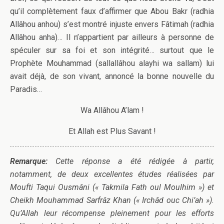
qu’il complètement faux d’affirmer que Abou Bakr (radhia
Allâhou anhou) s’est montré injuste envers Fâtimah (radhia
Allâhou anha)… Il n’appartient par ailleurs à personne de
spéculer sur sa foi et son intégrité… surtout que le
Prophète Mouhammad (sallallâhou alayhi wa sallam) lui
avait déjà, de son vivant, annoncé la bonne nouvelle du
Paradis…
Wa Allâhou A’lam !
Et Allah est Plus Savant !
Remarque:
Cette réponse a été rédigée à partir,
notamment, de deux excellentes études réalisées par
Moufti Taqui Ousmâni (« Takmila Fath oul Moulhim ») et
Cheikh Mouhammad Sarfrâz Khan (« Irchâd ouc Chi’ah »).
Qu’Allah leur récompense pleinement pour les efforts