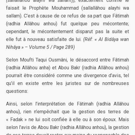
(sallallâhou alayhi wa sallam))
, exactement comme le
faisait le Prophète Mouhammad (sallallâhou alayhi wa
sallam). C’est à cause de ce refus de sa part que Fâtimah
(radhia Allâhou anhou) fut quelque peu mécontente;
cependant, le mécontentement disparut pas la suite et
elle fut à nouveau satisfaite de lui.
(Réf: « Al Bidâya wan
Nihâya » – Volume 5 / Page 289)
Selon Moufti Taqui Ousmâni, le désaccord entre Fâtimah
(radhia Allâhou anha) et Abou Bakr (radhia Allâhou anhou)
pourrait être considéré comme une divergence d’avis, tel
qu’il en existe entre les juristes sur de nombreuses
questions:
Ainsi, selon l’interprétation de Fâtimah (radhia Allâhou
anhou), rien n’empêchait que la gestion des terres de
« Fadak » ne lui soit confiée à elle ou à son époux. Mais
selon l’avis de Abou Bakr (radhia Allâhou anhou), la gestion