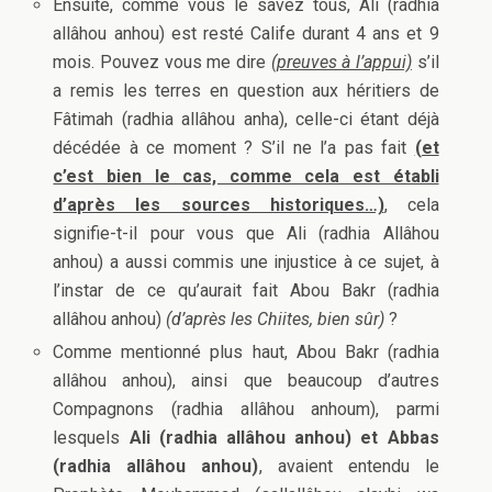
Ensuite, comme vous le savez tous, Ali (radhia
allâhou anhou) est resté Calife durant 4 ans et 9
mois. Pouvez vous me dire
(preuves à l’appui)
s’il
a remis les terres en question aux héritiers de
Fâtimah (radhia allâhou anha), celle-ci étant déjà
décédée à ce moment ? S’il ne l’a pas fait
(et
c’est bien le cas, comme cela est établi
d’après les sources historiques…)
, cela
signifie-t-il pour vous que Ali (radhia Allâhou
anhou) a aussi commis une injustice à ce sujet, à
l’instar de ce qu’aurait fait Abou Bakr (radhia
allâhou anhou)
(d’après les Chiites, bien sûr)
?
Comme mentionné plus haut, Abou Bakr (radhia
allâhou anhou), ainsi que beaucoup d’autres
Compagnons (radhia allâhou anhoum), parmi
lesquels
Ali (radhia allâhou anhou) et Abbas
(radhia allâhou anhou)
, avaient entendu le