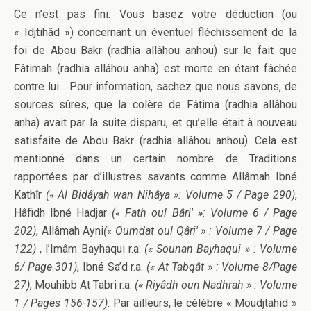
Ce n’est pas fini: Vous basez votre déduction (ou
« Idjtihâd ») concernant un éventuel fléchissement de la
foi de Abou Bakr (radhia allâhou anhou) sur le fait que
Fâtimah (radhia allâhou anha) est morte en étant fâchée
contre lui… Pour information, sachez que nous savons, de
sources sûres, que la colère de Fâtima (radhia allâhou
anha) avait par la suite disparu, et qu’elle était à nouveau
satisfaite de Abou Bakr (radhia allâhou anhou). Cela est
mentionné dans un certain nombre de Traditions
rapportées par d’illustres savants comme Allâmah Ibné
Kathîr
(« Al Bidâyah wan Nihâya »: Volume 5 / Page 290)
,
Hâfidh Ibné Hadjar
(« Fath oul Bâri' »: Volume 6 / Page
202)
, Allâmah Ayni
(« Oumdat oul Qâri' » : Volume 7 / Page
122)
, l’Imâm Bayhaqui r.a.
(« Sounan Bayhaqui » : Volume
6/ Page 301)
, Ibné Sa’d r.a.
(« At Tabqât » : Volume 8/Page
27)
, Mouhibb At Tabri r.a.
(« Riyâdh oun Nadhrah » : Volume
1 / Pages 156-157)
. Par ailleurs, le célèbre « Moudjtahid »