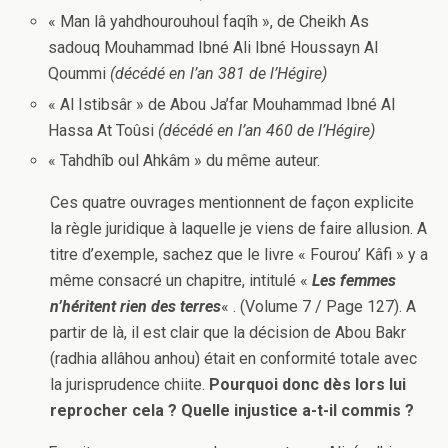
« Man lâ yahdhourouhoul faqîh », de Cheikh As
sadouq Mouhammad Ibné Ali Ibné Houssayn Al
Qoummi
(décédé en l’an 381 de l’Hégire)
« Al Istibsâr » de Abou Ja’far Mouhammad Ibné Al
Hassa At Toûsi
(décédé en l’an 460 de l’Hégire)
« Tahdhîb oul Ahkâm » du même auteur.
Ces quatre ouvrages mentionnent de façon explicite
la règle juridique à laquelle je viens de faire allusion. A
titre d’exemple, sachez que le livre « Fourou’ Kâfi » y a
même consacré un chapitre, intitulé «
Les femmes
n’héritent rien des terres
« . (Volume 7 / Page 127). A
partir de là, il est clair que la décision de Abou Bakr
(radhia allâhou anhou) était en conformité totale avec
la jurisprudence chiite.
Pourquoi donc dès lors lui
reprocher cela ? Quelle injustice a-t-il commis ?