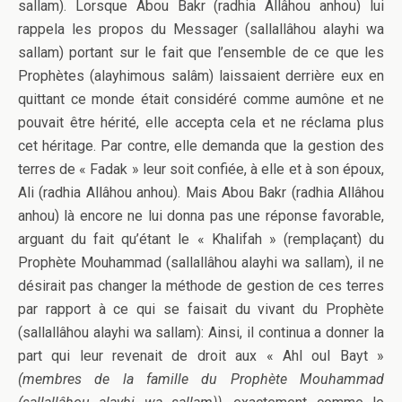
sallam). Lorsque Abou Bakr (radhia Allâhou anhou) lui
rappela les propos du Messager (sallallâhou alayhi wa
sallam) portant sur le fait que l’ensemble de ce que les
Prophètes (alayhimous salâm) laissaient derrière eux en
quittant ce monde était considéré comme aumône et ne
pouvait être hérité, elle accepta cela et ne réclama plus
cet héritage. Par contre, elle demanda que la gestion des
terres de « Fadak » leur soit confiée, à elle et à son époux,
Ali (radhia Allâhou anhou). Mais Abou Bakr (radhia Allâhou
anhou) là encore ne lui donna pas une réponse favorable,
arguant du fait qu’étant le « Khalifah » (remplaçant) du
Prophète Mouhammad (sallallâhou alayhi wa sallam), il ne
désirait pas changer la méthode de gestion de ces terres
par rapport à ce qui se faisait du vivant du Prophète
(sallallâhou alayhi wa sallam): Ainsi, il continua a donner la
part qui leur revenait de droit aux « Ahl oul Bayt »
(membres de la famille du Prophète Mouhammad