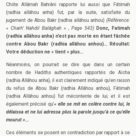
Chiite Allâmah Bahrâni rapporte lui aussi que Fâtimah
(radhia allâhou anha) fut, par la suite, satisfaite du
jugement de Abou Bakr (radhia allâhou anhou)
(Référence:
« Charh’ Nahdil Balâghah » , Page 543)
Donc, Fatimah
(radhia allâhou anha) n’est pas morte en étant fâchée
contre Abou Bakr (radhia allâhou anhou)… Résultat:
Votre déduction ne « tient » plus…
Néanmoins, on pourrait se dire que dans un certain
nombre de Hadiths authentiques rapportés de Aïcha
(radhia Allâhou anha), il est clairement indiqué qu’en raison
du refus de Abou Bakr (radhia Allâhou anhou), Fâtimah
(radhia Allâhou anhou) fut mécontente de lui; et il est
également précisé qu’
« elle se mit en colère contre lui, le
délaissa et ne lui adressa plus la parole jusqu’à ce qu’elle
mourut »
…
Ces éléments se posent en contradiction par rapport à ce