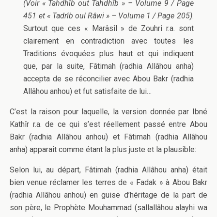
(Voir « Tahdhîb out Tahdhîb » – Volume 9 / Page
451 et « Tadrîb oul Râwi » – Volume 1 / Page 205)
.
Surtout que ces « Marâsîl » de Zouhri r.a. sont
clairement en contradiction avec toutes les
Traditions évoquées plus haut et qui indiquent
que, par la suite, Fâtimah (radhia Allâhou anha)
accepta de se réconcilier avec Abou Bakr (radhia
Allâhou anhou) et fut satisfaite de lui…
C’est la raison pour laquelle, la version donnée par Ibné
Kathîr r.a. de ce qui s’est réellement passé entre Abou
Bakr (radhia Allâhou anhou) et Fâtimah (radhia Allâhou
anha) apparaît comme étant la plus juste et la plausible:
Selon lui, au départ, Fâtimah (radhia Allâhou anha) était
bien venue réclamer les terres de « Fadak » à Abou Bakr
(radhia Allâhou anhou) en guise d’héritage de la part de
son père, le Prophète Mouhammad (sallallâhou alayhi wa