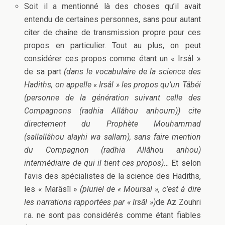
Soit il a mentionné là des choses qu’il avait
entendu de certaines personnes, sans pour autant
citer de chaîne de transmission propre pour ces
propos en particulier. Tout au plus, on peut
considérer ces propos comme étant un « Irsâl »
de sa part
(dans le vocabulaire de la science des
Hadiths, on appelle « Irsâl » les propos qu’un Tâbéi
(personne de la génération suivant celle des
Compagnons (radhia Allâhou anhoum)) cite
directement du Prophète Mouhammad
(sallallâhou alayhi wa sallam), sans faire mention
du Compagnon (radhia Allâhou anhou)
intermédiaire de qui il tient ces propos)
… Et selon
l’avis des spécialistes de la science des Hadiths,
les « Marâsîl »
(pluriel de « Moursal », c’est à dire
les narrations rapportées par « Irsâl »)
de Az Zouhri
r.a. ne sont pas considérés comme étant fiables