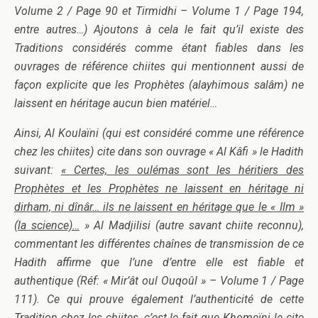
Volume 2 / Page 90 et Tirmidhi – Volume 1 / Page 194,
entre autres…) Ajoutons à cela le fait qu’il existe des
Traditions considérés comme étant fiables dans les
ouvrages de référence chiites qui mentionnent aussi de
façon explicite que les Prophètes (alayhimous salâm) ne
laissent en héritage aucun bien matériel…
Ainsi, Al Koulaïni (qui est considéré comme une référence
chez les chiites) cite dans son ouvrage « Al Kâfi » le Hadith
suivant:
« Certes, les oulémas sont les héritiers des
Prophètes et les Prophètes ne laissent en héritage ni
dirham, ni dînâr… ils ne laissent en héritage que le « Ilm »
(la science)…
» Al Madjilisi (autre savant chiite reconnu),
commentant les différentes chaînes de transmission de ce
Hadith affirme que l’une d’entre elle est fiable et
authentique (Réf: « Mir’ât oul Ouqoûl » – Volume 1 / Page
111). Ce qui prouve également l’authenticité de cette
Tradition chez les chiites, c’est le fait que Khomeïni le cite