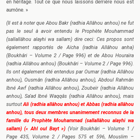
en héritage. Tout ce que nous laissons derrière nous est
aumône. »
(Il est à noter que Abou Bakr (radhia Allâhou anhou) ne fut
pas le seul à avoir entendu le Prophète Mouhammad
(sallallâhou alayhi wa sallam) dire ceci: Ces propos sont
également rapportés de Aïcha (radhia Allâhou anha)
(Boukhâri – Volume 2 / Page 996) et de Abou Houraïra
(radhia Allâhou anhou) (Boukhâri – Volume 2 / Page 996).
Ils ont également été entendus par Oumar (radhia Allâhou
anhou), Ousmân (radhia Allâhou anhou), Abdoul Rahmân
Ibné Awf (radhia Allâhou anhou), Zoubeïr (radhia Allâhou
anhou), Sa’ad Ibné Waqqâs (radhia Allâhou anhou), mais
surtout
Ali (radhia allâhou anhou) et Abbas (radhia allâhou
anhou), tous deux membres unanimement reconnus de la
famille du Prophète Mouhammad (sallallâhou alayhi wa
sallam) (« Ahl oul Bayt »)
(Voir Boukhâri – Volume 1 /
Page 435, Volume 2 / Pages 575 et 596, Mouslim –