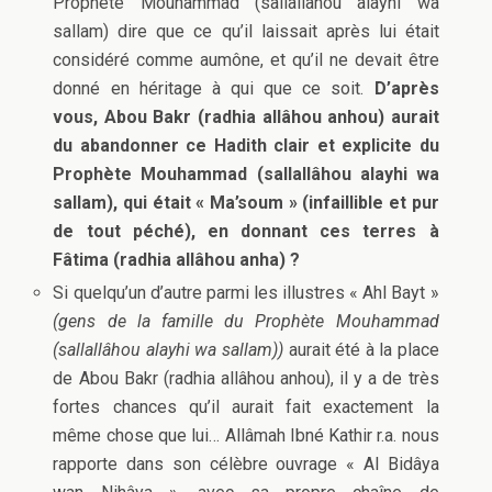
Prophète Mouhammad (sallallâhou alayhi wa
sallam) dire que ce qu’il laissait après lui était
considéré comme aumône, et qu’il ne devait être
donné en héritage à qui que ce soit.
D’après
vous, Abou Bakr (radhia allâhou anhou) aurait
du abandonner ce Hadith clair et explicite du
Prophète Mouhammad (sallallâhou alayhi wa
sallam), qui était « Ma’soum » (infaillible et pur
de tout péché), en donnant ces terres à
Fâtima (radhia allâhou anha) ?
Si quelqu’un d’autre parmi les illustres « Ahl Bayt »
(gens de la famille du Prophète Mouhammad
(sallallâhou alayhi wa sallam))
aurait été à la place
de Abou Bakr (radhia allâhou anhou), il y a de très
fortes chances qu’il aurait fait exactement la
même chose que lui… Allâmah Ibné Kathir r.a. nous
rapporte dans son célèbre ouvrage « Al Bidâya