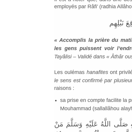
employés par Râfi’ (radhia Allâho
عَ نَبْلِهِم
« Accomplis la prière du matin
les gens puissent voir l’end
Tayâlisi – Validé dans « Âthâr ou
Les oulémas
hanafites
ont privi
le sens est confirmé par plusieur
raisons :
sa prise en compte facilite la
Mouhammad (sallallâhou alay
َلَّى اللَّهُ عَلَيْهِ وَسَلَّمَ مَنْ