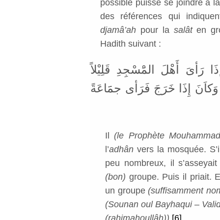
possible puisse se joindre à 
des références qui indiquent
djamâ’ah
pour la
salât
en gro
Hadith suivant :
َا رَأىَ أَهْلَ المَْسْجِدِ قَلِيْلاً
وَكاَنَ إِذَا خَرَجَ فَرَأى جمََاعَةً
Il
(le Prophète Mouhammad (
l’
adhân
vers la mosquée. S’il
peu nombreux, il s’asseyait 
(bon)
groupe. Puis il priait. E
un groupe
(suffisamment no
(Sounan oul Bayhaqui – Valid
(rahimahoullâh))
[6]