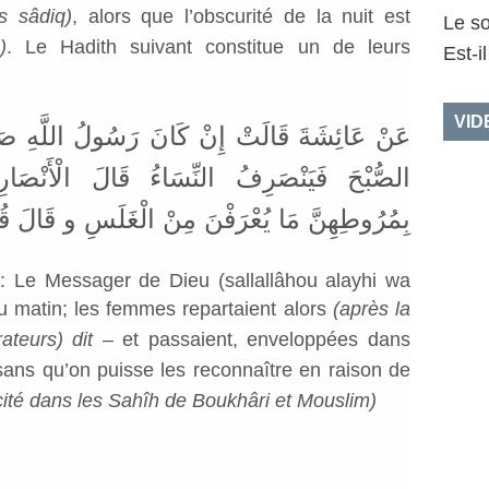
s sâdiq)
, alors que l’obscurité de la nuit est
Le so
)
. Le Hadith suivant constitue un de leurs
Est-i
VID
عَنْ عَائِشَةَ قَالَتْ إِنْ كَانَ رَسُولُ اللَّهِ صَلَّى
الصُّبْحَ فَيَنْصَرِفُ النِّسَاءُ قَالَ الْأَنْصَارِيّ
بِمُرُوطِهِنَّ مَا يُعْرَفْنَ مِنْ الْغَلَسِ و قَالَ قُتَيْ
 : Le Messager de Dieu (sallallâhou alayhi wa
du matin; les femmes repartaient alors
(après la
rateurs) dit –
et passaient, enveloppées dans
sans qu’on puisse les reconnaître en raison de
cité dans les Sahîh de Boukhâri et Mouslim)