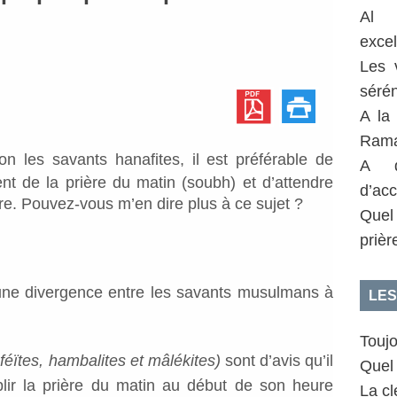
Al 
exce
Les 
sérén
A la
Rama
on les savants hanafites, il est préférable de
A q
nt de la prière du matin (soubh) et d’attendre
d’acc
aire. Pouvez-vous m’en dire plus à ce sujet ?
Quel
prièr
 une divergence entre les savants musulmans à
LES
Toujo
féïtes, hambalites et mâlékites)
sont d’avis qu’il
Quel 
ir la prière du matin au début de son heure
La clé