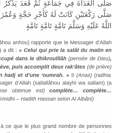
صَلَّى الْغَدَاةَ فِي جَمَاعَةٍ ثُمَّ قَعَدَ يَذْكُرُ ا
صَلَّى رَكْعَتَيْنِ كَانَتْ لَهُ كَأَجْرِ حَجَّةٍ وَعُمْ
اللَّهُ عَلَيْهِ وَسَلَّمَ تَامَّةٍ تَامَّةٍ تَامَّةٍ
lâhou anhou) rapporte que le Messager d’Allah
) a dit :
« Celui qui prie la salât du matin en
ccupé dans le dhikroulllâh
(pensée de Dieu)
,
 lève, puis accomplit deux rak’âtes
(de prière)
n hadj et d’une ‘oumrah. »
Il
(Anas)
(radhia
ager d’Allah (sallallâhou alayhi wa sallam) (a
nse obtenue est)
complète… complète…
rmidhi – Hadith Hassan selon Al Albâni)
e à ce que le plus grand nombre de personnes