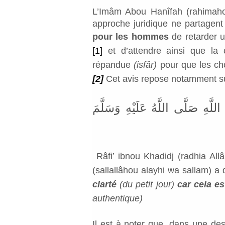
L’Imâm Abou Hanîfah (rahimahou
approche juridique ne partagent 
pour les hommes
de retarder u
[1]
et d’attendre ainsi que la 
répandue
(isfâr)
pour que les cho
[2]
Cet avis repose notamment sur
َهِ صَلَّى اللَّهُ عَلَيْهِ وَسَلَّمَ
Râfi’ ibnou Khadidj (radhia Al
(sallallâhou alayhi wa sallam) a d
clarté
(du petit jour)
car cela es
authentique)
Il est à noter que, dans une de