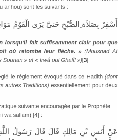
u anhou) sont les suivants :
أَسْفِرْ بِصَلاَة ِالصُّبْحِ حَتىَّ يَرَى الْقَوْمُ مَوَاقِ
 lorsqu’il fait suffisamment clair pour que
roit où retombe leur flèche. »
(Mousnad At
s Sounan » et « Irwâ oul Ghalîl »)
[3]
légié le règlement évoqué dans ce Hadith
(dont
s autres Traditions)
essentiellement pour deux
 pratique suivante encouragée par le Prophète
hi wa sallam)
[4]
:
عَنْ أَنَسِ بْنِ مَالِكٍ قَالَ قَالَ رَسُولُ اللَّهِ ص