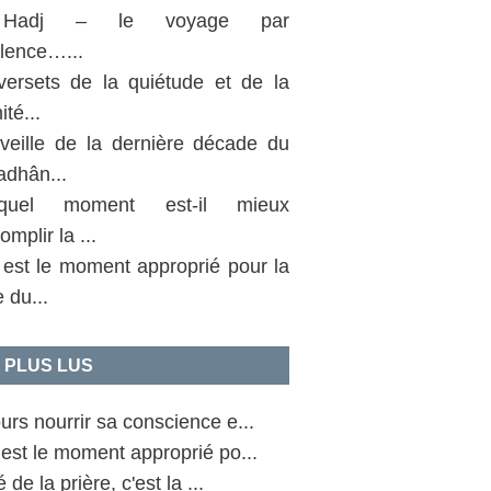
Hadj – le voyage par
llence…...
versets de la quiétude et de la
ité...
 veille de la dernière décade du
dhân...
uel moment est-il mieux
omplir la ...
 est le moment approprié pour la
e du...
 PLUS LUS
urs nourrir sa conscience e...
est le moment approprié po...
 de la prière, c'est la ...