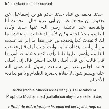
très certainement le suivant:
حدثنا محمد بن عباد حدثنا حاتم هو بن إسماعيل عن
يعقوب بن مجاهد عن بن أبي عتيق قال تحدثت أنا
والقاسم عند عائشة رضي الله عنها حديثا وكان
القاسم رجلا لحانة وكان لأم ولد فقالت له عائشة ما
لك لا تحدث كما يتحدث بن أخي هذا أما إني قد علمت
من أين أتيت هذا أدبته أمه وأنت أدبتك أمك قال فغضب
القاسم وأضب عليها فلما رأى مائدة عائشة قد أتي بها
قام قالت أين قال أصلي قالت اجلس قال إني أصلي
قالت اجلس غدر إني سمعت رسول الله صلى الله
عليه وسلم يقول لا صلاة بحضرة الطعام ولا هو يدافعه
الأخبثان
Aïcha (radhia Allâhou anha) dit : (…) J’ai entendu le
Prophète Mouhammad (sallallâhou alayhi wa sallam) dire:
« Point de prière lorsque le repas est servi, ni lorsqu’on