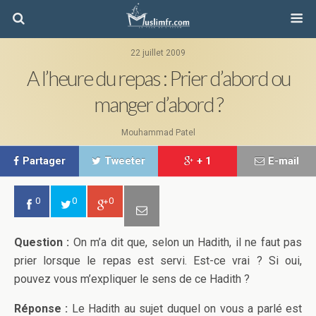
22 juillet 2009
A l’heure du repas : Prier d’abord ou
manger d’abord ?
Mouhammad Patel
Partager
Tweeter
+ 1
E-mail
0
0
0
Question :
On m’a dit que, selon un Hadith, il ne faut pas
prier lorsque le repas est servi. Est-ce vrai ? Si oui,
pouvez vous m’expliquer le sens de ce Hadith ?
Réponse :
Le Hadith au sujet duquel on vous a parlé est