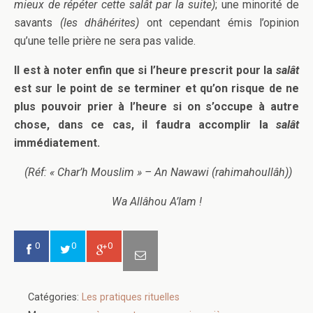
mieux de répéter cette salât par la suite)
; une minorité de
savants
(les dhâhérites)
ont cependant émis l’opinion
qu’une telle prière ne sera pas valide.
Il est à noter enfin que si l’heure prescrit pour la
salât
est sur le point de se terminer et qu’on risque de ne
plus pouvoir prier à l’heure si on s’occupe à autre
chose, dans ce cas, il faudra accomplir la
salât
immédiatement.
(Réf: « Char’h Mouslim » – An Nawawi (rahimahoullâh))
Wa Allâhou A’lam !
0
0
0
Catégories:
Les pratiques rituelles