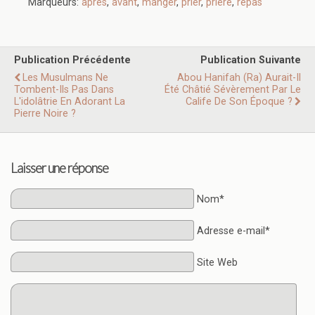
Marqueurs:
après
,
avant
,
manger
,
prier
,
prière
,
repas
Publication Précédente
Publication Suivante
Les Musulmans Ne
Abou Hanifah (ra) Aurait-Il
Tombent-Ils Pas Dans
Été Châtié Sévèrement Par Le
L'idolâtrie En Adorant La
Calife De Son Époque ?
Pierre Noire ?
Laisser une réponse
Nom*
Adresse e-mail*
Site Web