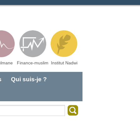
lmane
Finance-muslim
Institut Nadwi
s
Qui suis-je ?