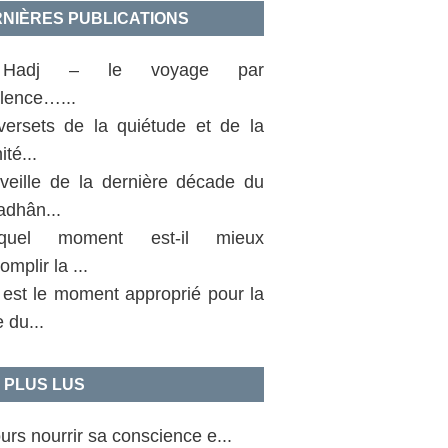
NIÈRES PUBLICATIONS
Hadj – le voyage par
llence…...
versets de la quiétude et de la
ité...
 veille de la dernière décade du
dhân...
uel moment est-il mieux
omplir la ...
 est le moment approprié pour la
e du...
 PLUS LUS
urs nourrir sa conscience e...