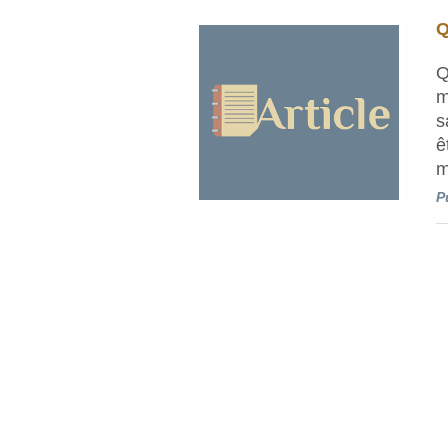
Q
Q
m
s
ê
m
P