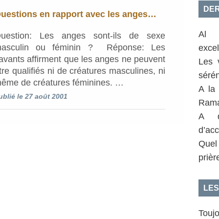
DER
uestions en rapport avec les anges…
Al 
uestion: Les anges sont-ils de sexe
asculin ou féminin ? Réponse: Les
exce
avants affirment que les anges ne peuvent
Les 
tre qualifiés ni de créatures masculines, ni
sérén
ême de créatures féminines. …
A la
ublié le 27 août 2001
Rama
A q
d’acc
Quel
prièr
LES
Toujo