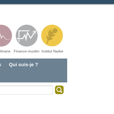
lmane
Finance-muslim
Institut Nadwi
s
Qui suis-je ?