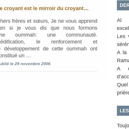
DER
e croyant est le mirroir du croyant…
Al 
hers frères et sœurs, Je ne vous apprend
ien si je vous dis que nous formons
exce
une oummah: une communauté.
Les 
’édification, le renforcement et
sérén
e développement de cette oummah ont
A la
onstitué un …
Rama
ublié le 29 novembre 2006
A q
d’acc
Quel
prièr
LES
Toujo