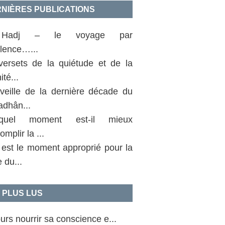
NIÈRES PUBLICATIONS
Hadj – le voyage par
llence…...
versets de la quiétude et de la
ité...
 veille de la dernière décade du
dhân...
uel moment est-il mieux
omplir la ...
 est le moment approprié pour la
e du...
 PLUS LUS
urs nourrir sa conscience e...