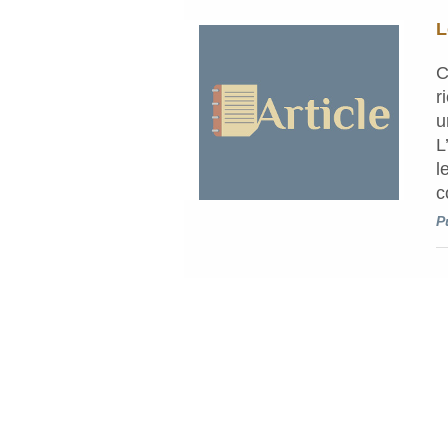
L
C
r
L
l
c
P