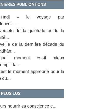
NIÈRES PUBLICATIONS
Hadj – le voyage par
llence…...
versets de la quiétude et de la
ité...
 veille de la dernière décade du
dhân...
uel moment est-il mieux
omplir la ...
 est le moment approprié pour la
e du...
 PLUS LUS
urs nourrir sa conscience e...