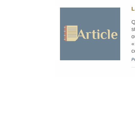
L
Q
s
o
«
c
P