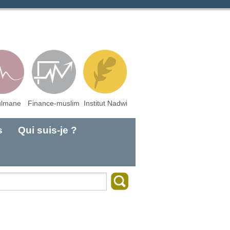
lmane
Finance-muslim
Institut Nadwi
s
Qui suis-je ?