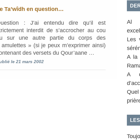
DER
e Ta’wîdh en question…
Al 
uestion : J’ai entendu dire qu’il est
trictement interdit de s’accrocher au cou
exce
u sur une autre partie du corps des
Les 
 amulettes » (si je peux m’exprimer ainsi)
sérén
ontenant des versets du Qour’aane …
A la
ublié le 21 mars 2002
Rama
A q
d’acc
Quel
prièr
LES
Toujo