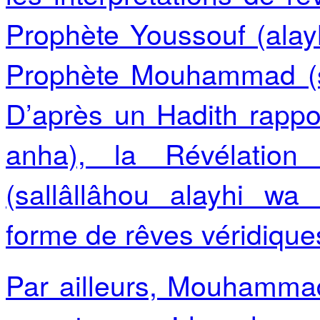
Prophète Youssouf (alay
Prophète Mouhammad (sa
D’après un Hadith rappo
anha), la Révélatio
(sallâllâhou alayhi w
forme de rêves véridique
Par ailleurs, Mouhammad I