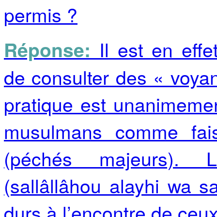
permis ?
Il est en effe
Réponse:
de consulter des « voyan
pratique est unanimemen
musulmans comme fais
(péchés majeurs).
(sallâllâhou alayhi wa s
durs à l’encontre de ceux