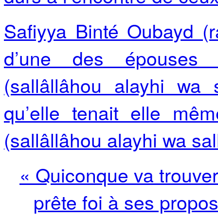
Safiyya Binté Oubayd (r
d’une des épouses
(sallâllâhou alayhi wa 
qu’elle tenait elle 
(sallâllâhou alayhi wa sa
« Quiconque va trouver 
prête foi à ses propos