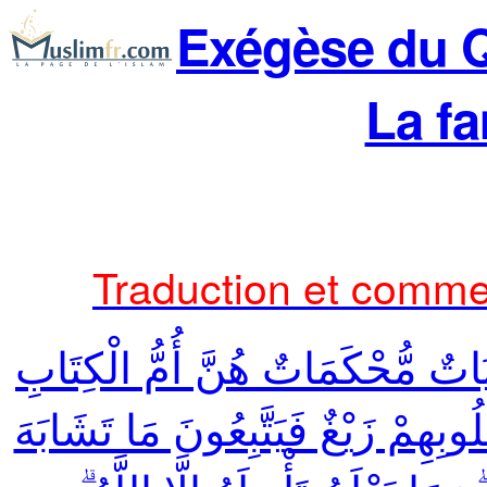
Exégèse du Q
La fa
Traduction et commen
يَاتٌ مُّحْكَمَاتٌ هُنَّ أُمُّ الْكِتَابِ
وبِهِمْ زَيْغٌ فَيَتَّبِعُونَ مَا تَشَابَهَ