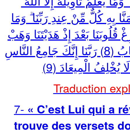
 ۗ وَمَا يَعْلَمُ تَأْوِيلَهُ إِلَّا اللَّهُ
بِهِ كُلٌّ مِّنْ عِندِ رَبِّنَا ۗ وَمَا
ْأَلْبَابِ (7) رَبَّنَا لَا تُزِغْ قُلُوبَنَا بَعْدَ إِذْ هَدَيْتَنَا وَهَبْ
لَنَا مِن لَّدُنكَ رَحْمَةً ۚ إِنَّكَ أَنتَ الْوَهَّابُ (8) رَبَّنَا إِنَّكَ جَامِعُ النَّاسِ
َهَ لَا يُخْلِفُ الْمِيعَادَ
9)
Traduction expl
7-
« C’est Lui qui a rév
trouve des versets don