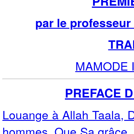
PREMI
par le professeu
TRA
MAMODE Is
PREFACE 
Louange à Allah Taala, Di
hommes. Que Sa grâce, S